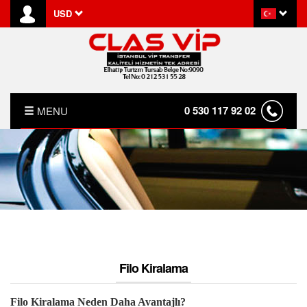
USD
0 530 117 92 02
MENU
ANASAYFA
HAKKIMIZDA
KIRALAMA KOŞULLARI
S.S.S.
Filo Kiralama
İLETİŞİM
Filo Kiralama Neden Daha Avantajlı?