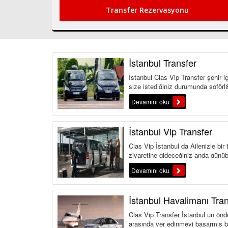
İstanbul Transfer
İstanbul Clas Vip Transfer şehir iç
size istediğiniz durumunda şoförl&
Devamını oku
İstanbul Vip Transfer
Clas Vip İstanbul da Ailenizle bir
ziyaretine gideceğiniz anda günübir
Devamını oku
İstanbul Havalimanı Tran
Clas Vip Transfer İstanbul un önde
arasında yer edinmeyi başarmış bi