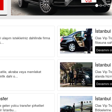
İstanbul
i ulaşım istekleriniz dahilinde firma
Clas Vip Tra
...
filosuna sah
Devamını 
İstanbul
 tatile, akraba veya memleket
Clas Vip Tra
lik dahi o...
alanda hizm
Devamını 
sfer
İstanbul
 gelen yolcu transfer şirketleri
Clas Vip Tr
r İstanbu...
Bölgelerine 