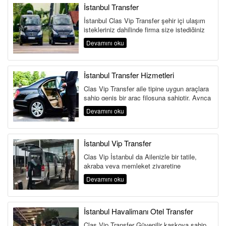
İstanbul Transfer
İstanbul Clas Vip Transfer şehir içi ulaşım
istekleriniz dahilinde firma size istediğiniz
durumunda şoförl&...
Devamını oku
İstanbul Transfer Hizmetleri
Clas Vip Transfer aile tipine uygun araçlara
sahip geniş bir araç filosuna sahiptir. Ayrıca
şehir i&...
Devamını oku
İstanbul Vip Transfer
Clas Vip İstanbul da Ailenizle bir tatile,
akraba veya memleket ziyaretine
gideceğiniz anda günübirlik dahi o...
Devamını oku
İstanbul Havalimanı Otel Transfer
Clas Vip Transfer Güvenilir kaskoya sahip