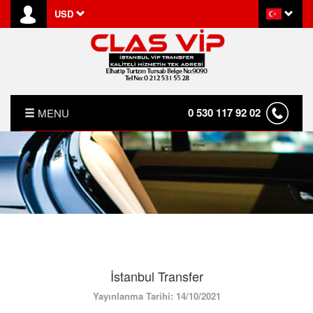
USD
0 530 117 92 02
MENU
ANASAYFA
HAKKIMIZDA
KIRALAMA KOŞULLARI
S.S.S.
İstanbul Transfer
İLETİŞİM
Yayınlanma Tarihi: 14/10/2021