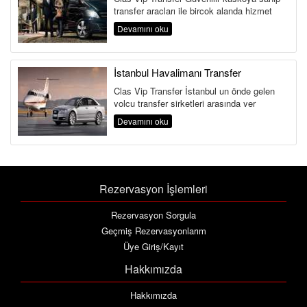
transfer araçları ile birçok alanda hizmet
veren İsta...
Devamını oku
İstanbul Havalimanı Transfer
Clas Vip Transfer İstanbul un önde gelen
yolcu transfer şirketleri arasında yer
edinmeyi başarmış bir İstanbu...
Devamını oku
Rezervasyon İşlemleri
Rezervasyon Sorgula
Geçmiş Rezervasyonlarım
Üye Giriş/Kayıt
Hakkımızda
Hakkımızda